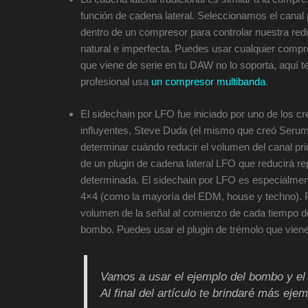
función de cadena lateral. Seleccionamos el canal
dentro de un compresor para controlar nuestra re
natural e imperfecta. Puedes usar cualquier compres
que viene de serie en tu DAW no lo soporta, aquí t
profesional usa
un compresor multibanda
.
El sidechain por LFO fue iniciado por uno de los
influyentes, Steve Duda (el mismo que creó Serum).
determinar cuándo reducir el volumen del canal pr
de un plugin de cadena lateral LFO que reducirá r
determinada. El sidechain por LFO es especialme
4×4 (como la mayoría del EDM, house y techno). Pu
volumen de la señal al comienzo de cada tiempo de l
bombo. Puedes usar el plugin de trémolo que vien
Vamos a usar el ejemplo del bombo y el 
Al final del artículo te brindaré más eje