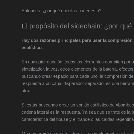
Entonces, ¿por qué querrías hacer esto?
El propósito del sidechain: ¿por qué
Hay dos razones principales para usar la compresión s
estilístico.
En cualquier canción, todos los elementos compiten por un
sintetizador, la voz, otros elementos de la batería, efecto
buscando crear espacio para cada uno, la compresión de c
respuesta a un canal disparador separado, es una herrami
otro.
Si estás buscando crear un sonido estilístico de «bombeo»
cadena lateral es la respuesta. Ya sea que se trate de
característica del house y el trance o las caídas repentin
Me sumergiré en muchas formas de implementar estas dos