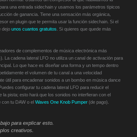
 para una entrada sidechain y usamos los parámetros típicos
ducción de ganancia. Tiene una sensación más orgánica,
or en plugin que te permita usar la función sidechain. Si el
e dejo
unos cuantos gratuitos
. Si quieres que quede más
 creadores de complementos de música electrónica más
 La cadena lateral LFO no utiliza un canal de activación para
incipal. Lo que hace es diseñar una forma y un tempo dentro
epetidamente el volumen de tu canal a una velocidad
nte útil para encadenar sonidos a un bombo en música dance
edes configurar tu cadena lateral LFO para reducir el
a pista; esto hará que los sonidos no interfieran con el
e con tu DAW o el
Waves One Knob Pumper
(de pago).
bajo para explicar esto.
mplos creativos.