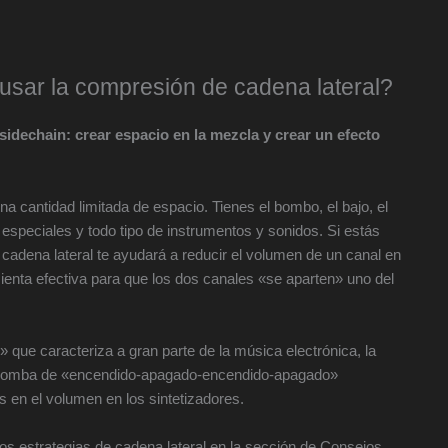
 usar la compresión de cadena lateral?
idechain: crear espacio en la mezcla y crear un efecto
a cantidad limitada de espacio. Tienes el bombo, el bajo, el
s especiales y todo tipo de instrumentos y sonidos. Si estás
adena lateral te ayudará a reducir el volumen de un canal en
enta efectiva para que los dos canales «se aparten» uno del
 que caracteriza a gran parte de la música electrónica, la
 la bomba de «encendido-apagado-encendido-apagado»
as en el volumen en los sintetizadores.
 estrategias de cadena lateral en la sección de Consejos