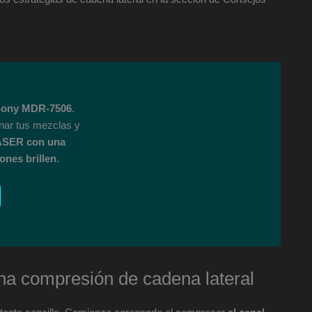
ony MDR-7506
.
onar tus mezclas y
ASER con una
ones brillen
.
una compresión de cadena lateral