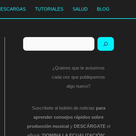
DESCARGAS
TUTORIALES
SALUD
BLOG
Buscar
¿Quieres que te avisemos
cada vez que publiquemos
algo nuevo?
Suscríbete al boletín de noticias
para
aprender consejos rápidos sobre
producción musical
y
DESCÁRGATE
el
eBook
'DOMINA LA ECUALIZACIÓN'
...