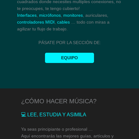
cuadrados donde necesites multiples conexiones, no
te preocupes, te tengo cubierto!
Interfaces
,
micrófonos
,
monitores
, auriculares,
controladores MIDI
,
cables
… todo con miras a
agilizar tu flujo de trabajo.
PÁSATE POR LA SECCIÓN DE:
EQUIPO
¿CÓMO HACER MÚSICA?
💻 LEE, ESTUDIA Y ASIMILA
Ya seas principiante o profesional …
Aquí encontrarás las mejores guías, artículos y