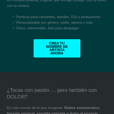
Un nombre potente, original, que encaje contigo, con tu estilo,
con tu música.
✅ Perfecto para cantantes, bandas, DJs y productores
✅ Personalizable por género, estilo, idioma y más
✅ Único, memorable, listo para despegar
CREA TU
NOMBRE DE
ARTISTA
AHORA
¿Tocas con pasión … pero también con
DOLOR?
Es más común de lo que imaginas:
Dedos entumecidos,
tensión cervical, espalda cargada o dolor al ensayar
.