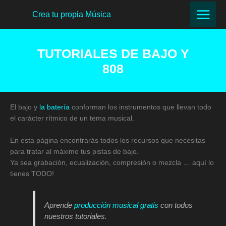
Ir
Crea tu propia Música
al
contenido
TUTORIALES DE BAJO Y
808
El bajo y
la batería
conforman los instrumentos que llevan todo
el carácter rítmico de un tema musical.
En esta página encontrarás todos los recursos que necesitas
para tratar al máximo tus pistas de bajo.
Ya sea grabación, ecualización, compresión o mezcla … aquí lo
tienes TODO!
Aprende
producción musical gratis
con todos
nuestros tutoriales.