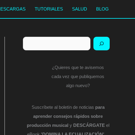
DESCARGAS
TUTORIALES
SALUD
BLOG
Buscar
¿Quieres que te avisemos
cada vez que publiquemos
algo nuevo?
Suscríbete al boletín de noticias
para
aprender consejos rápidos sobre
producción musical
y
DESCÁRGATE
el
eBook
'DOMINA LA ECUALIZACIÓN'
...