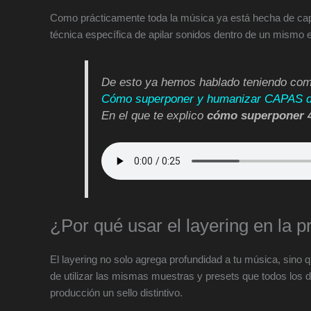
Como prácticamente toda la música ya está hecha de capa
técnica específica de apilar sonidos dentro de un mismo 
De esto ya hemos hablado teniendo como 
Cómo superponer y humanizar CAPAS d
En el que te explico
cómo superponer 4
¿Por qué usar el layering en la 
El layering no solo agrega profundidad a tu música, sino q
de utilizar las mismas muestras y presets que todos los
producción un sello distintivo.