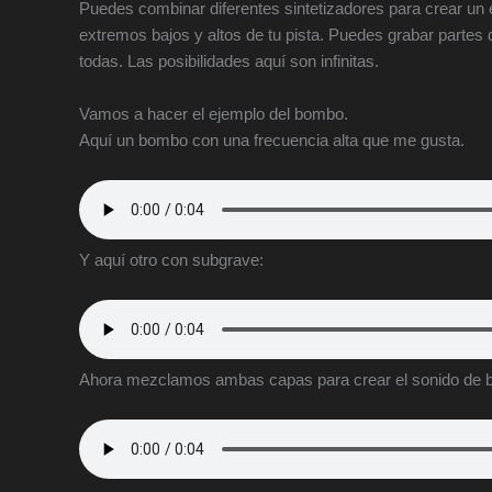
Puedes combinar diferentes sintetizadores para crear un 
extremos bajos y altos de tu pista. Puedes grabar partes 
todas. Las posibilidades aquí son infinitas.
Vamos a hacer el ejemplo del bombo.
Aquí un bombo con una frecuencia alta que me gusta.
Y aquí otro con subgrave:
Ahora mezclamos ambas capas para crear el sonido de b