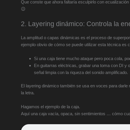
Que conste que ahora faltaría esculpirlo con ecualización 
😉
2. Layering dinámico: Controla la en
La amplitud o capas dinámicas es el proceso de superpo
ejemplo obvio de cómo se puede utilizar esta técnica es co
Si una caja tiene mucho ataque pero poca cola, po
En guitarras eléctricas, grabar una toma con DI y o
señal limpia con la riqueza del sonido amplificado.
El layering dinámico también se usa en voces para darle m
la letra.
Hagamos el ejemplo de la caja.
Aquí una caja vacía, opaca, sin sentimientos … cómo cua