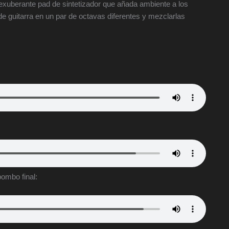
exuberante pad de sintetizador que añada ambiente a los
de guitarra en un par de octavas diferentes y mezclarlas
ombo final: