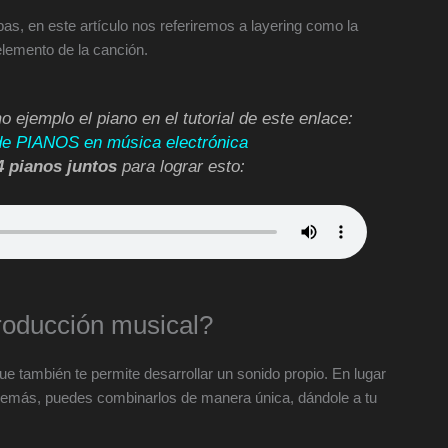
s, en este artículo nos referiremos a layering como la
elemento de la canción.
ejemplo el piano en el tutorial de este enlace:
e PIANOS en música electrónica
 pianos juntos
para lograr esto:
producción musical?
ue también te permite desarrollar un sonido propio. En lugar
 demás, puedes combinarlos de manera única, dándole a tu