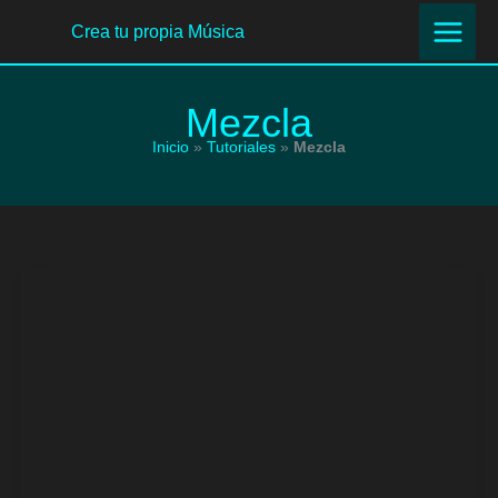
Ir
Crea tu propia Música
al
contenido
Mezcla
Inicio
»
Tutoriales
»
Mezcla