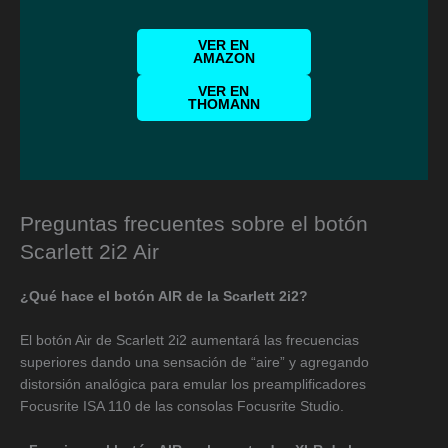
VER EN
AMAZON
VER EN
THOMANN
Preguntas frecuentes sobre el botón
Scarlett 2i2 Air
¿Qué hace el botón AIR de la Scarlett 2i2?
El botón Air de Scarlett 2i2 aumentará las frecuencias
superiores dando una sensación de “aire” y agregando
distorsión analógica para emular los preamplificadores
Focusrite ISA 110 de las consolas Focusrite Studio.