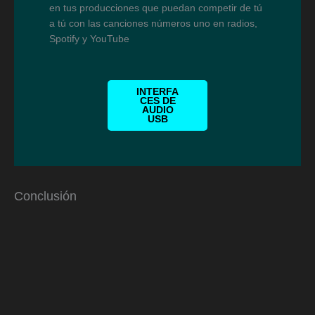
en tus producciones que puedan competir de tú
a tú con las canciones números uno en radios,
Spotify y YouTube
INTERFA
CES DE
AUDIO
USB
Conclusión