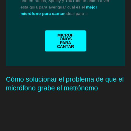
uno en radios, Spotify y YouTube te animo a ver
esta guía para averiguar cuál es el
mejor
micrófono para cantar
ideal para ti.
MICRÓF
ONOS
PARA
CANTAR
Cómo solucionar el problema de que el
micrófono grabe el metrónomo