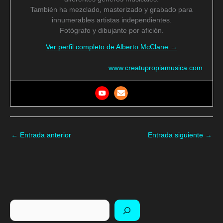
También ha mezclado, masterizado y grabado para
innumerables artistas independientes.
Fotógrafo y dibujante por afición.
Ver perfil completo de Alberto McClane →
www.creatupropiamusica.com
←
Entrada anterior
Entrada siguiente
→
Buscar