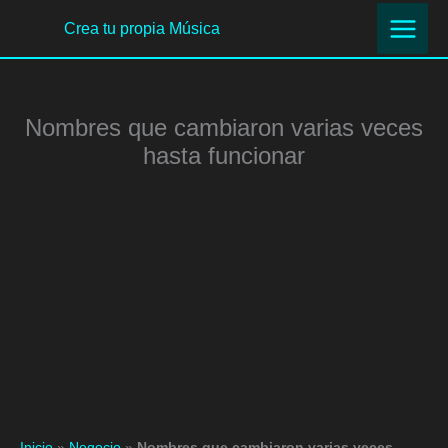
Ir
Crea tu propia Música
al
contenido
Nombres que cambiaron varias veces
hasta funcionar
Inicio
»
Negocio
»
Nombres que cambiaron varias veces