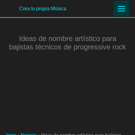
Ir
Crea tu propia Música
al
contenido
Ideas de nombre artístico para
bajistas técnicos de progressive rock
Inicio
»
Negocio
»
Ideas de nombre artístico para bajistas