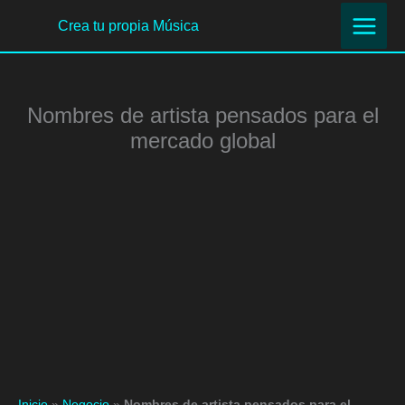
Ir
Crea tu propia Música
al
contenido
Nombres de artista pensados para el
mercado global
Inicio
»
Negocio
»
Nombres de artista pensados para el