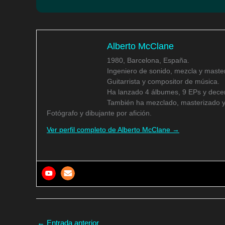
Alberto McClane
1980, Barcelona, España.
Ingeniero de sonido, mezcla y master
Guitarrista y compositor de música.
Ha lanzado 4 álbumes, 9 EPs y decen
También ha mezclado, masterizado y
Fotógrafo y dibujante por afición.
Ver perfil completo de Alberto McClane →
←
Entrada anterior