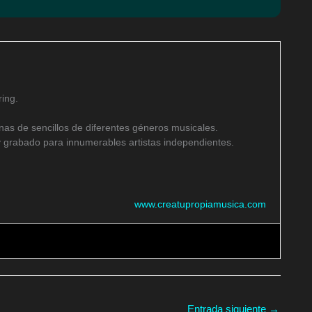
ing.
as de sencillos de diferentes géneros musicales.
 grabado para innumerables artistas independientes.
www.creatupropiamusica.com
Entrada siguiente
→