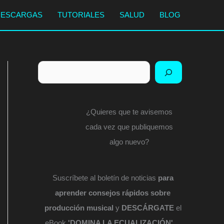
DESCARGAS
TUTORIALES
SALUD
BLOG
Buscar
¿Quieres que te avisemos
cada vez que publiquemos
algo nuevo?
Suscríbete al boletín de noticias
para
aprender consejos rápidos sobre
producción musical
y
DESCÁRGATE
el
eBook
'DOMINA LA ECUALIZACIÓN'
...