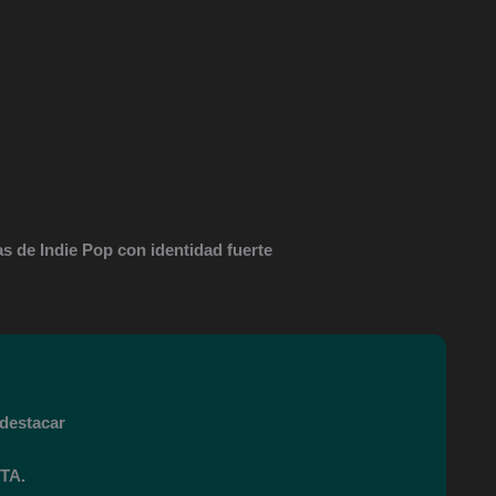
as de Indie Pop con identidad fuerte
destacar
TA.