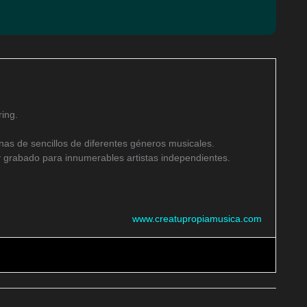
ing.
as de sencillos de diferentes géneros musicales.
 grabado para innumerables artistas independientes.
www.creatupropiamusica.com