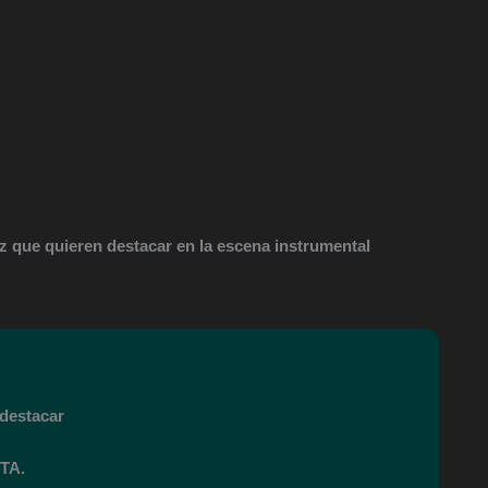
zz que quieren destacar en la escena instrumental
destacar
TA.