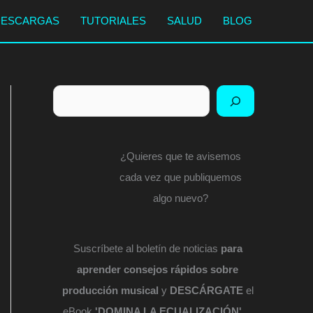
DESCARGAS
TUTORIALES
SALUD
BLOG
Buscar
¿Quieres que te avisemos
cada vez que publiquemos
algo nuevo?
Suscríbete al boletín de noticias
para
aprender consejos rápidos sobre
producción musical
y
DESCÁRGATE
el
eBook
'DOMINA LA ECUALIZACIÓN'
...