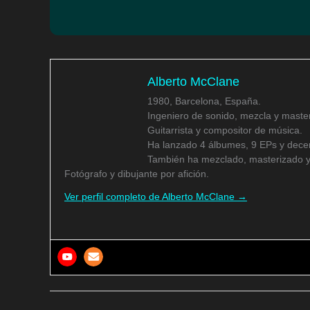
Alberto McClane
1980, Barcelona, España.
Ingeniero de sonido, mezcla y master
Guitarrista y compositor de música.
Ha lanzado 4 álbumes, 9 EPs y decen
También ha mezclado, masterizado y
Fotógrafo y dibujante por afición.
Ver perfil completo de Alberto McClane →