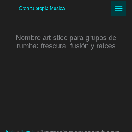
Ir
Crea tu propia Música
al
contenido
Nombre artístico para grupos de
rumba: frescura, fusión y raíces
Inicio
»
Negocio
»
Nombre artístico para grupos de rumba: