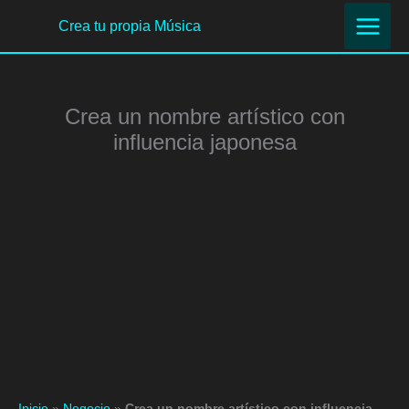
Ir
Crea tu propia Música
al
contenido
Crea un nombre artístico con
influencia japonesa
Inicio
»
Negocio
»
Crea un nombre artístico con influencia