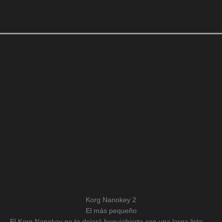
Korg Nanokey 2
El más pequeño
El Korg Nanokey no te dejará boquiabierto con una larga lista