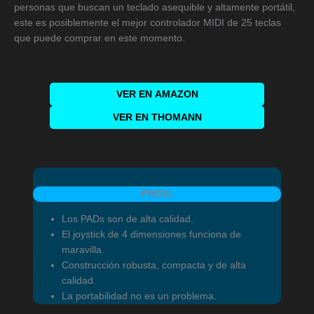
personas que buscan un teclado asequible y altamente portátil,
este es posiblemente el mejor controlador MIDI de 25 teclas
que puede comprar en este momento.
VER EN
AMAZON
VER EN THOMANN
PROS:
Los PADs son de alta calidad.
El joystick de 4 dimensiones funciona de
maravilla.
Construcción robusta, compacta y de alta
calidad.
La portabilidad no es un problema.