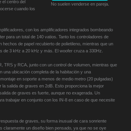
 el centro del
No suelen venderse en pareja.
nocerse cuando los
mplificadores, con los amplificadores integrados bombeando
eter para un total de 140 vatios. Tanto los controladores de
hechos de papel recubierto de polietileno, mientras que un
cias de 3 kHz a 20 kHz y más. El woofer cruza a 330Hz.
R, TRS y RCA, junto con un control de volumen, mientras que
ten una ubicación completa de la habitación y una
el montaje en soporte a menos de medio metro (20 pulgadas)
r la salida de graves en 2dB. Esto proporciona la mejor
 salida de graves es fuerte, aunque no exagerada. Un
ra trabajar en conjunto con los IN-8 en caso de que necesite
a respuesta de graves, su forma inusual de cara sonriente
. Es claramente un diseño bien pensado, ya que no se oye