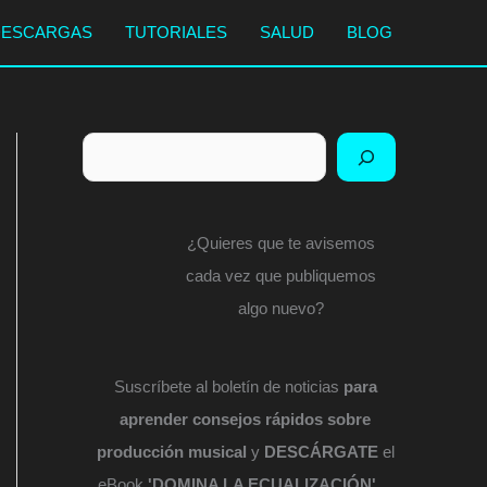
DESCARGAS
TUTORIALES
SALUD
BLOG
Buscar
¿Quieres que te avisemos
cada vez que publiquemos
algo nuevo?
Suscríbete al boletín de noticias
para
aprender consejos rápidos sobre
producción musical
y
DESCÁRGATE
el
eBook
'DOMINA LA ECUALIZACIÓN'
...