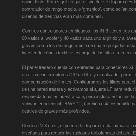
coincidente. Esto significa que el tweeter se dispara desde
controlador de rango medio, o ‘graznido’, como solían co
diseños de tres vías eran más comunes.
Con tres controladores empleados, los IN-8 tienen tres a
60 vatios al woofer y 40 vatios cada uno al pitido y al twe
graves como los de rango medio de cuatro pulgadas están 
tweeter de cúpula textil se encarga de las altas frecuen
El panel trasero cuenta con entradas para conectores XL
una fila de interruptores DIP de filtro y ecualizador permi
compensación de límites. Configuramos los filtros para 
de una pared trasera y activamos el ajuste LF para reduci
respuesta tonal en nuestra sala, pero incluso entonces la
subwoofer adicional, el WS-12, también está disponible pa
detalles de graves más profundos.
Con los IN-8 en sí, el puerto de disparo frontal ayuda a l
diseñada para reducir las ruidosas turbulencias del aire