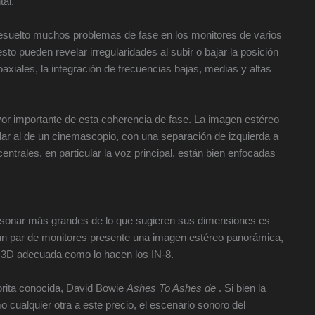
tal.
esuelto muchos problemas de fase en los monitores de varios
o pueden revelar irregularidades al subir o bajar la posición
xiales, la integración de frecuencias bajas, medias y altas
or importante de esta coherencia de fase. La imagen estéreo
lar al de un cinemascopio, con una separación de izquierda a
trales, en particular la voz principal, están bien enfocadas
e sonar más grandes de lo que sugieren sus dimensiones es
un par de monitores presente una imagen estéreo panorámica,
a 3D adecuada como lo hacen los IN-8.
orita conocida, David Bowie
Ashes To Ashes de
. Si bien la
 cualquier otra a este precio, el escenario sonoro del