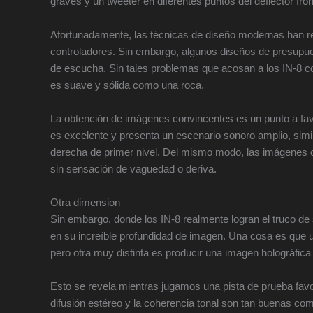
graves y un tweeter en diferentes puntos del deflector fron
Afortunadamente, las técnicas de diseño modernas han r
controladores. Sin embargo, algunos diseños de presupuest
de escucha. Sin tales problemas que acosan a los IN-8 coa
es suave y sólida como una roca.
La obtención de imágenes convincentes es un punto a fav
es excelente y presenta un escenario sonoro amplio, simi
derecha de primer nivel. Del mismo modo, las imágenes cen
sin sensación de vaguedad o deriva.
Otra dimension
Sin embargo, donde los IN-8 realmente logran el truco d
en su increíble profundidad de imagen. Una cosa es que 
pero otra muy distinta es producir una imagen holográfic
Esto se revela mientras jugamos una pista de prueba fav
difusión estéreo y la coherencia tonal son tan buenas como