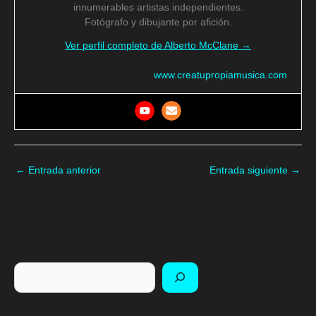
innumerables artistas independientes.
Fotógrafo y dibujante por afición.
Ver perfil completo de Alberto McClane →
www.creatupropiamusica.com
←
Entrada anterior
Entrada siguiente
→
Buscar