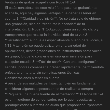
Ventajas de grabar acapella con Rode NT1-A
Si estás considerando este micrófono para tus grabaciones
acapella, aquí hay algunas ventajas que deberías tener en
cuenta:1. **Claridad y definición**: No se trata solo de obtener
una grabación, sino de **capturar la esencia** de tu
interpretación. El Rode NT1-A proporciona un sonido claro y
transparente que resalta la individualidad de tu voz.2.
**Versatilidad**: Aunque es especialmente bueno para voces, el
NT1-A también se puede utilizar en una variedad de
aplicaciones, desde grabaciones de instrumentos hasta voces
en grupo, lo que lo convierte en una gran inversión para
cualquier estudio.3. **Fácil de usar**: Con una configuración
sencilla, podrás comenzar a grabar rápidamente, permitiéndote
enfocarte en tu arte sin complicaciones técnicas.
Consideraciones a tener en cuenta
A pesar de sus múltiples ventajas, también es fundamental
considerar algunos aspectos antes de realizar la compra:–
**Requiere una buena fuente de alimentación**: El Rode NT1-A
es un micrófono de condensador, por lo que necesitarás un
preamplificador o interfaz de audio que proporcione **phantom