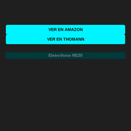
VER EN
AMAZON
VER EN THOMANN
EletroVoice RE20