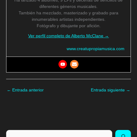
Ha lanzado 4 álbumes, 9 EPs y decenas de sencillos de
diferentes géneros musicales.
También ha mezclado, masterizado y grabado para
innumerables artistas independientes.
Fotógrafo y dibujante por afición.
Ver perfil completo de Alberto McClane →
www.creatupropiamusica.com
←
Entrada anterior
Entrada siguiente
→
Buscar