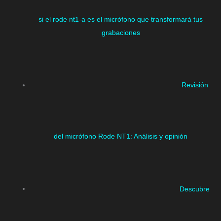
si el rode nt1-a es el micrófono que transformará tus
grabaciones
Revisión
del micrófono Rode NT1: Análisis y opinión
Descubre