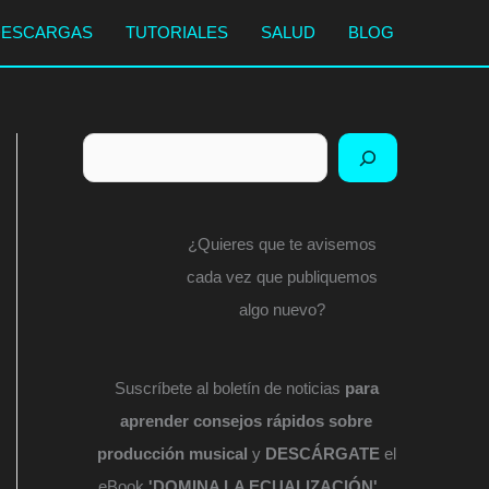
DESCARGAS
TUTORIALES
SALUD
BLOG
Buscar
¿Quieres que te avisemos
cada vez que publiquemos
algo nuevo?
Suscríbete al boletín de noticias
para
aprender consejos rápidos sobre
producción musical
y
DESCÁRGATE
el
eBook
'DOMINA LA ECUALIZACIÓN'
...