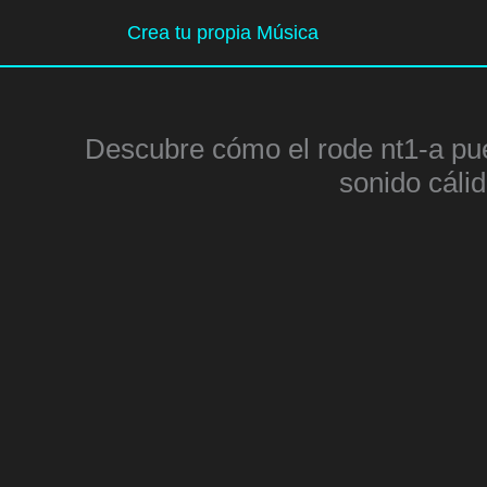
Ir
Crea tu propia Música
al
contenido
Descubre cómo el rode nt1-a pu
sonido cáli