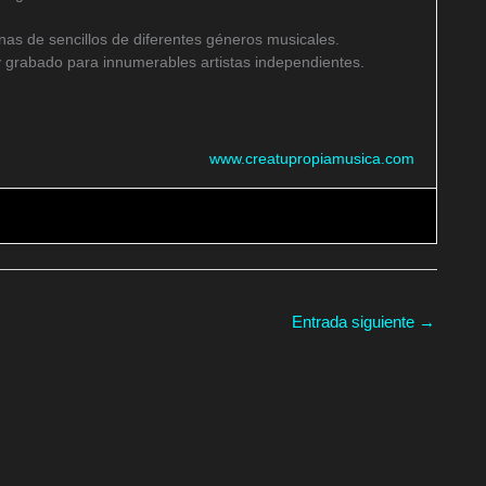
as de sencillos de diferentes géneros musicales.
 grabado para innumerables artistas independientes.
www.creatupropiamusica.com
Entrada siguiente
→