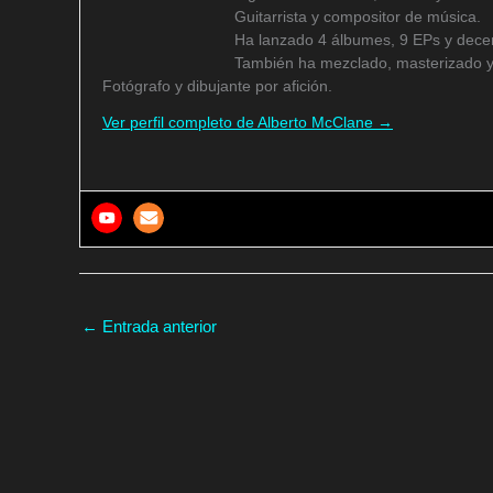
Guitarrista y compositor de música.
Ha lanzado 4 álbumes, 9 EPs y decen
También ha mezclado, masterizado y
Fotógrafo y dibujante por afición.
Ver perfil completo de Alberto McClane →
←
Entrada anterior