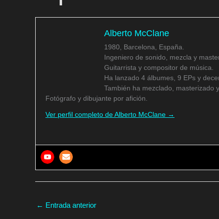
Alberto McClane
1980, Barcelona, España.
Ingeniero de sonido, mezcla y master
Guitarrista y compositor de música.
Ha lanzado 4 álbumes, 9 EPs y decen
También ha mezclado, masterizado y
Fotógrafo y dibujante por afición.
Ver perfil completo de Alberto McClane →
←
Entrada anterior