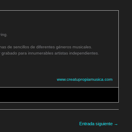
ing.
as de sencillos de diferentes géneros musicales.
 grabado para innumerables artistas independientes.
www.creatupropiamusica.com
Entrada siguiente
→