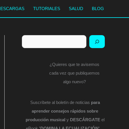
DESCARGAS
TUTORIALES
SALUD
BLOG
Buscar
¿Quieres que te avisemos
cada vez que publiquemos
algo nuevo?
Suscríbete al boletín de noticias
para
aprender consejos rápidos sobre
producción musical
y
DESCÁRGATE
el
eBook
'DOMINA LA ECUALIZACIÓN'
...