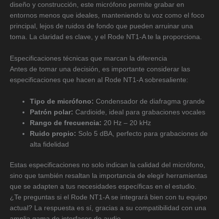
diseño y construcción, este micrófono permite grabar en
entornos menos que ideales, manteniendo tu voz como el foco
principal, lejos de ruidos de fondo que pueden arruinar una
toma. La claridad es clave, y el Rode NT1-A te la proporciona.
Especificaciones técnicas que marcan la diferencia
Antes de tomar una decisión, es importante considerar las
especificaciones que hacen al Rode NT1-A sobresaliente:
Tipo de micrófono:
Condensador de diafragma grande
Patrón polar:
Cardioide, ideal para grabaciones vocales
Rango de frecuencia:
20 Hz – 20 kHz
Ruido propio:
Solo 5 dBA, perfecto para grabaciones de
alta fidelidad
Estas especificaciones no solo indican la calidad del micrófono,
sino que también resaltan la importancia de elegir herramientas
que se adapten a tus necesidades específicas en el estudio.
¿Te preguntas si el Rode NT1-A se integrará bien con tu equipo
actual? La respuesta es sí, gracias a su compatibilidad con una
amplia gama de interfaces de audio.