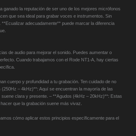
 ganado la reputación de ser uno de los mejores micrófonos
hacen que sea ideal para grabar voces e instrumentos. Sin
s. **Ecualizar adecuadamente** puede marcar la diferencia
ue.
ncias de audio para mejorar el sonido. Puedes aumentar o
o perfecto. Cuando trabajamos con el Rode NT1-A, hay ciertas
ecífica.
nan cuerpo y profundidad a tu grabación. Ten cuidado de no
s (250Hz – 4kHz)**: Aquí se encuentran la mayoría de las
oz suene clara y presente. – **Agudos (4kHz – 20kHz)**: Estas
e hacer que la grabación suene más vivaz.
mos cómo aplicar estos principios específicamente para el