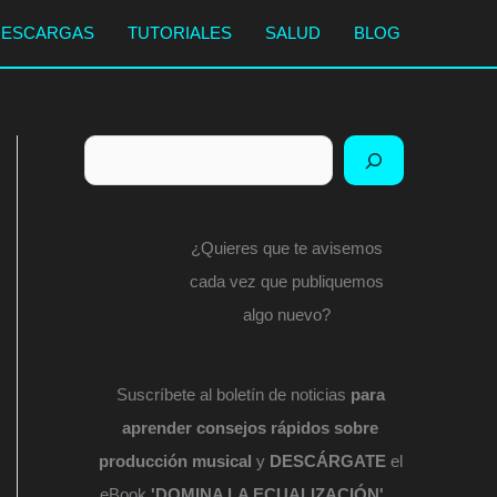
DESCARGAS
TUTORIALES
SALUD
BLOG
Buscar
¿Quieres que te avisemos
cada vez que publiquemos
algo nuevo?
Suscríbete al boletín de noticias
para
aprender consejos rápidos sobre
producción musical
y
DESCÁRGATE
el
eBook
'DOMINA LA ECUALIZACIÓN'
...