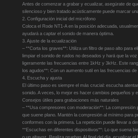
Antes de comenzar a grabar y ecualizar, asegúrate de qu
silencioso y bien tratado acústicamente puede marcar una
2. Configuración inicial del micrófono
Coloca el Rode NT1-A en la posición adecuada, usualment
ayudará a captar el sonido de manera óptima.
3. Ajuste de la ecualización
– **Corta los graves**: Utiliza un filtro de paso alto para
limpiar el sonido de ruidos no deseados y hará que la vo
ligeramente las frecuencias entre 1kHz y 3kHz. Este rango
los agudos**: Con un aumento sutil en las frecuencias de
4. Escucha y ajusta
El último paso es siempre el más crucial: escucha atentam
sonido. A veces, lo mejor es hacer cambios pequeños y escu
Consejos útiles para grabaciones más naturales
– **Usa compresores con moderación**: La compresión pu
que suene plano. Mantén la compresión al mínimo para pre
conformes con la primera. La repetición puede llevar a de
**Escuchas en diferentes dispositivos**: Lo que suena bi
o un altavoz. Realiza pruebas.Al final del día, ecualizar 