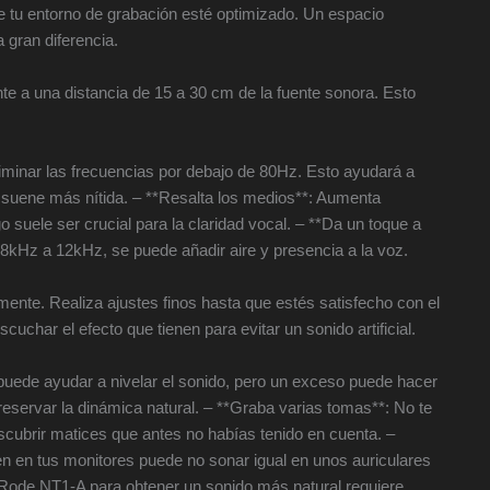
e tu entorno de grabación esté optimizado. Un espacio
 gran diferencia.
e a una distancia de 15 a 30 cm de la fuente sonora. Esto
 eliminar las frecuencias por debajo de 80Hz. Esto ayudará a
z suene más nítida. – **Resalta los medios**: Aumenta
 suele ser crucial para la claridad vocal. – **Da un toque a
 8kHz a 12kHz, se puede añadir aire y presencia a la voz.
ente. Realiza ajustes finos hasta que estés satisfecho con el
char el efecto que tienen para evitar un sonido artificial.
ede ayudar a nivelar el sonido, pero un exceso puede hacer
servar la dinámica natural. – **Graba varias tomas**: No te
scubrir matices que antes no habías tenido en cuenta. –
en en tus monitores puede no sonar igual en unos auriculares
el Rode NT1-A para obtener un sonido más natural requiere