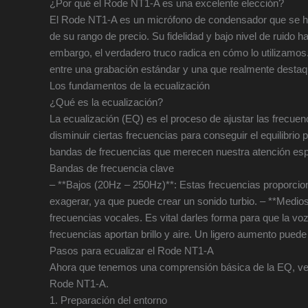
¿Por qué el Rode NT1-A es una excelente elección?
El Rode NT1-A es un micrófono de condensador que se ha
de su rango de precio. Su fidelidad y bajo nivel de ruido 
embargo, el verdadero truco radica en cómo lo utilizamo
entre una grabación estándar y una que realmente destaq
Los fundamentos de la ecualización
¿Qué es la ecualización?
La ecualización (EQ) es el proceso de ajustar las frecue
disminuir ciertas frecuencias para conseguir el equilibri
bandas de frecuencias que merecen nuestra atención esp
Bandas de frecuencia clave
– **Bajos (20Hz – 250Hz)**: Estas frecuencias proporcio
exagerar, ya que puede crear un sonido turbio. – **Medio
frecuencias vocales. Es vital darles forma para que la v
frecuencias aportan brillo y aire. Un ligero aumento pued
Pasos para ecualizar el Rode NT1-A
Ahora que tenemos una comprensión básica de la EQ, vea
Rode NT1-A.
1. Preparación del entorno