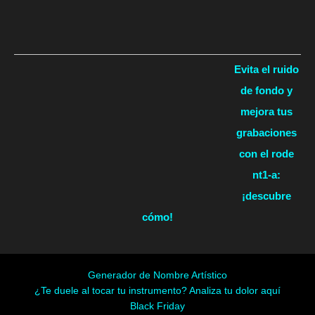
Evita el ruido
de fondo y
mejora tus
grabaciones
con el rode
nt1-a:
¡descubre
cómo!
Generador de Nombre Artístico
¿Te duele al tocar tu instrumento? Analiza tu dolor aquí
Black Friday