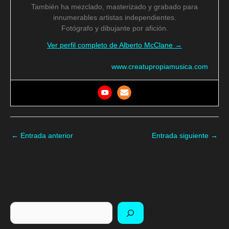
También ha mezclado, masterizado y grabado para
innumerables artistas independientes.
Fotógrafo y dibujante por afición.
Ver perfil completo de Alberto McClane →
www.creatupropiamusica.com
←
Entrada anterior
Entrada siguiente
→
Buscar