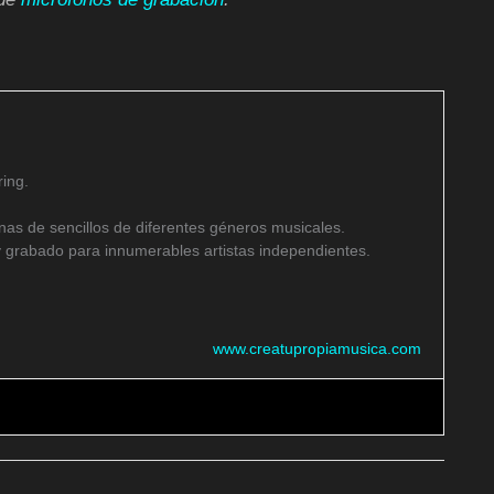
ing.
as de sencillos de diferentes géneros musicales.
 grabado para innumerables artistas independientes.
www.creatupropiamusica.com