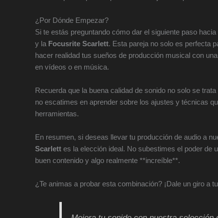
¿Por Dónde Empezar?
Si te estás preguntando cómo dar el siguiente paso hacia 
y la
Focusrite Scarlett
. Esta pareja no solo es perfecta p
hacer realidad tus sueños de producción musical con una 
en vídeos o en música.
Recuerda que la buena calidad de sonido no solo se trata d
no escatimes en aprender sobre los ajustes y técnicas q
herramientas.
En resumen, si deseas llevar tu producción de audio a nu
Scarlett
es la elección ideal. No subestimes el poder de 
buen contenido y algo realmente **increíble**.
¿Te animas a probar esta combinación? ¡Dale un giro a tu
Mejora tu sonido con nuestra selección