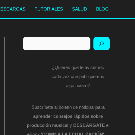
DESCARGAS
TUTORIALES
SALUD
BLOG
Buscar
¿Quieres que te avisemos
cada vez que publiquemos
algo nuevo?
Suscríbete al boletín de noticias
para
aprender consejos rápidos sobre
producción musical
y
DESCÁRGATE
el
eBook
'DOMINA LA ECUALIZACIÓN'
...