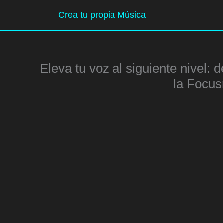
Ir
Crea tu propia Música
al
contenido
Eleva tu voz al siguiente nivel:
la Focusr