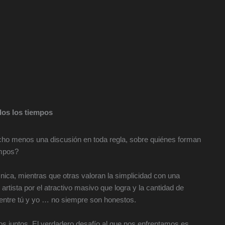
dos los tiempos
cho menos una discusión en toda regla, sobre quiénes forman
empos?
ica, mientras que otras valoran la simplicidad con una
rtista por el atractivo masivo que logra y la cantidad de
ntre tú y yo … no siempre son honestos.
os juntos. El verdadero desafío al que nos enfrentamos es