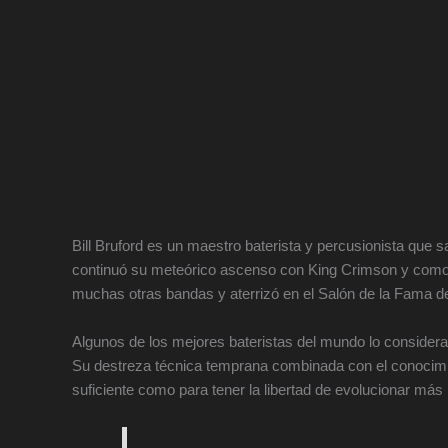
Bill Bruford es un maestro baterista y percusionista que s
continuó su meteórico ascenso con King Crimson y como 
muchas otras bandas y aterrizó en el Salón de la Fama de
Algunos de los mejores bateristas del mundo lo consider
Su destreza técnica temprana combinada con el conocimient
suficiente como para tener la libertad de evolucionar más 