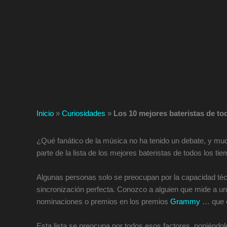
Inicio
»
Curiosidades
»
Los 10 mejores bateristas de to
¿Qué fanático de la música no ha tenido un debate, y mu
parte de la lista de los mejores bateristas de todos los ti
Algunas personas solo se preocupan por la capacidad técn
sincronización perfecta. Conozco a alguien que mide a un a
nominaciones o premios en los premios
Grammy
… que e
Esta lista se preocupa por todos esos factores, poniéndol