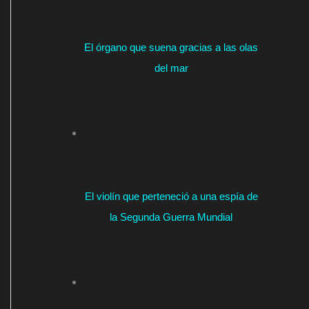
El órgano que suena gracias a las olas
del mar
El violín que perteneció a una espía de
la Segunda Guerra Mundial