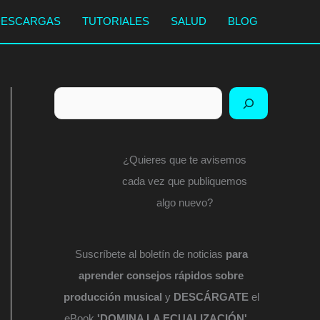
DESCARGAS
TUTORIALES
SALUD
BLOG
Buscar
¿Quieres que te avisemos
cada vez que publiquemos
algo nuevo?
Suscríbete al boletín de noticias
para
aprender consejos rápidos sobre
producción musical
y
DESCÁRGATE
el
eBook
'DOMINA LA ECUALIZACIÓN'
...