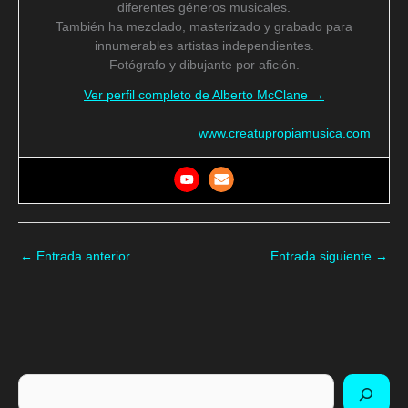
diferentes géneros musicales.
También ha mezclado, masterizado y grabado para
innumerables artistas independientes.
Fotógrafo y dibujante por afición.
Ver perfil completo de Alberto McClane →
www.creatupropiamusica.com
←
Entrada anterior
Entrada siguiente
→
Buscar