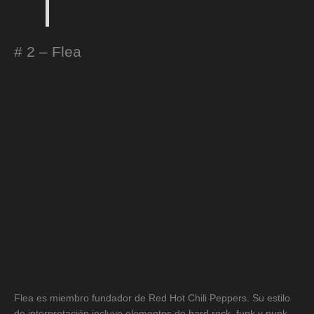
# 2 – Flea
Flea es miembro fundador de Red Hot Chili Peppers. Su estilo
de interpretación incluye elementos de hard rock, funk y punk