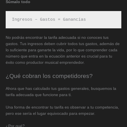
Súmalo todo
Ingresos – Gastos = Ganancias
No podrás encontrar la tarifa adecuada si no conoces tus
gastos. Tus ingresos deben cubrir todos tus gastos, además de
lo suficiente para ganarte la vida, por lo que comprender cada
número que entra en la ecuación anterior es crucial para tu
éxito como productor musical emprendedor.
¿Qué cobran los competidores?
Ahora que has calculado tus gastos generales, busquemos la
tarifa adecuada que funcione para ti.
Una forma de encontrar tu tarifa es observar a tu competencia,
pero ese sería el lugar equivocado para empezar.
¿Por qué?