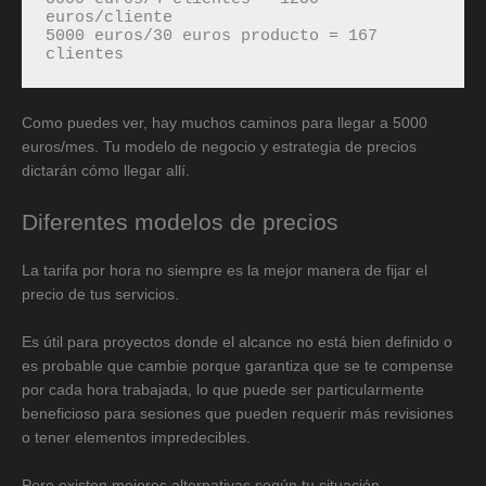
euros/cliente

5000 euros/30 euros producto = 167 
clientes
Como puedes ver, hay muchos caminos para llegar a 5000
euros/mes. Tu modelo de negocio y estrategia de precios
dictarán cómo llegar allí.
Diferentes modelos de precios
La tarifa por hora no siempre es la mejor manera de fijar el
precio de tus servicios.
Es útil para proyectos donde el alcance no está bien definido o
es probable que cambie porque garantiza que se te compense
por cada hora trabajada, lo que puede ser particularmente
beneficioso para sesiones que pueden requerir más revisiones
o tener elementos impredecibles.
Pero existen mejores alternativas según tu situación.