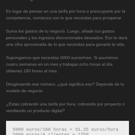
En lugar de pensar en una tarifa por hora o preocuparte por la
competencia, comienza con lo que necesitas para prosperar.
Suma los gastos de tu negocio. Luego, añade tus gastos
personales y los ingresos discrecionales deseados. Eso te dará
una cifra aproximada de lo que necesitas para ganarte la vida.
Supongamos que necesitas 5000 euros/mes. Si asumimos
cuatro semanas en un mes y trabajas ocho horas al día,
obtienes 160 horas al mes.
Desglosando ese número, ¿qué significa eso? Depende de tu
modelo de negocio.
¿Estás cobrando una tarifa por hora, cobrando por proyecto o
vendiendo un producto digital?
5000 euros/160 horas = 31,25 euros/hora

5000 euros/4 clientes = 1250 