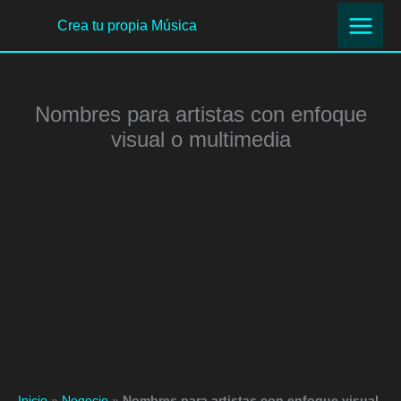
Ir
Crea tu propia Música
al
contenido
Nombres para artistas con enfoque
visual o multimedia
Inicio
»
Negocio
»
Nombres para artistas con enfoque visual