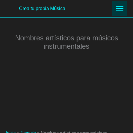
Ir
Crea tu propia Música
al
contenido
Nombres artísticos para músicos
instrumentales
Inicio
»
Negocio
»
Nombres artísticos para músicos