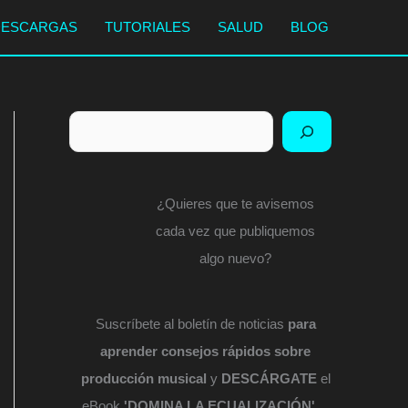
DESCARGAS
TUTORIALES
SALUD
BLOG
Buscar
¿Quieres que te avisemos
cada vez que publiquemos
algo nuevo?
Suscríbete al boletín de noticias
para
aprender consejos rápidos sobre
producción musical
y
DESCÁRGATE
el
eBook
'DOMINA LA ECUALIZACIÓN'
...