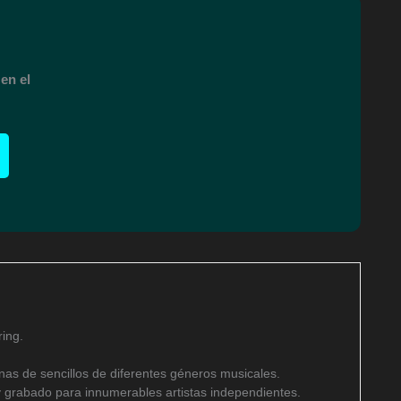
en el
ing.
as de sencillos de diferentes géneros musicales.
 grabado para innumerables artistas independientes.