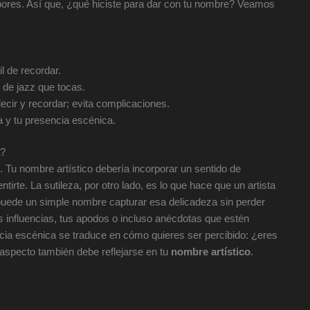
bores. Así que, ¿qué hiciste para dar con tu nombre? Veamos
l de recordar.
o de jazz que tocas.
ecir y recordar; evita complicaciones.
 y tu presencia escénica.
a?
o. Tu nombre artístico debería incorporar un sentido de
tirte. La sutileza, por otro lado, es lo que hace que un artista
puede un simple nombre capturar esa delicadeza sin perder
s influencias, tus apodos o incluso anécdotas que estén
ncia escénica se traduce en cómo quieres ser percibido: ¿eres
 aspecto también debe reflejarse en tu
nombre artístico
.