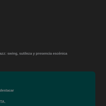
jazz: swing, sutileza y presencia escénica
destacar
TA.