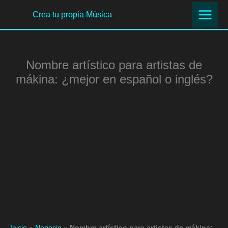
Ir
Crea tu propia Música
al
contenido
Nombre artístico para artistas de
mákina: ¿mejor en español o inglés?
Inicio
»
Negocio
»
Nombre artístico para artistas de mákina: