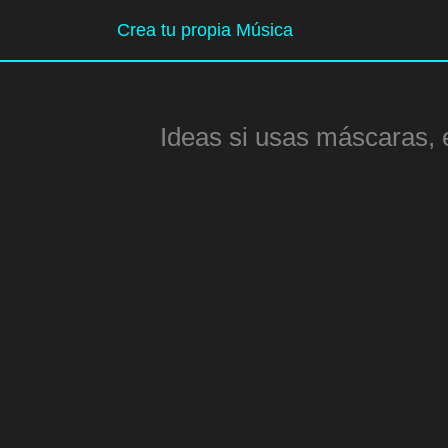
Ir
Crea tu propia Música
al
contenido
Ideas si usas máscaras, e