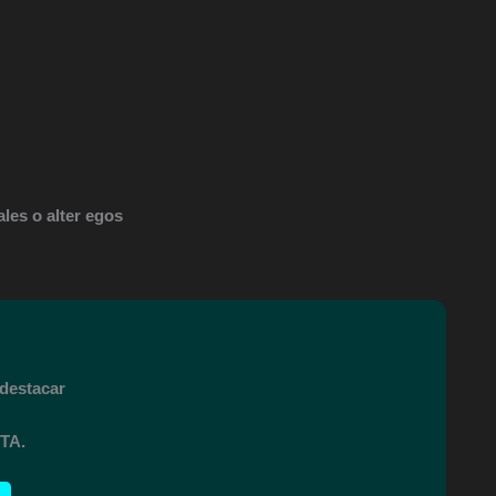
ales o alter egos
destacar
TA.