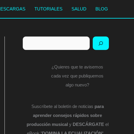
DESCARGAS
TUTORIALES
SALUD
BLOG
Buscar
¿Quieres que te avisemos
cada vez que publiquemos
algo nuevo?
Suscríbete al boletín de noticias
para
aprender consejos rápidos sobre
producción musical
y
DESCÁRGATE
el
eBook
'DOMINA LA ECUALIZACIÓN'
...