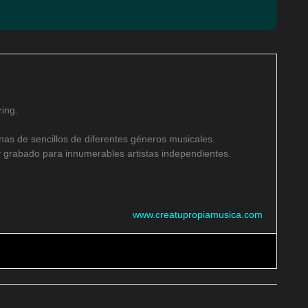
ing.
as de sencillos de diferentes géneros musicales.
 grabado para innumerables artistas independientes.
www.creatupropiamusica.com