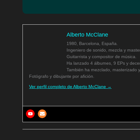
Alberto McClane
1980, Barcelona, España.
Ingeniero de sonido, mezcla y master
Guitarrista y compositor de música.
Ha lanzado 4 álbumes, 9 EPs y decen
También ha mezclado, masterizado y
Fotógrafo y dibujante por afición.
Ver perfil completo de Alberto McClane →