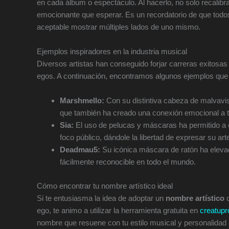
en cada álbum o espectáculo. Al hacerlo, no solo recalibr
emocionante que esperar. Es un recordatorio de que todo
aceptable mostrar múltiples lados de uno mismo.
Ejemplos inspiradores en la industria musical
Diversos artistas han conseguido forjar carreras exitosa
egos. A continuación, encontramos algunos ejemplos qu
Marshmello:
Con su distintiva cabeza de malvavisc
que también ha creado una conexión emocional a t
Sia:
El uso de pelucas y máscaras ha permitido a e
foco público, dándole la libertad de expresar su art
Deadmau5:
Su icónica máscara de ratón ha elevad
fácilmente reconocible en todo el mundo.
Cómo encontrar tu nombre artístico ideal
Si te entusiasma la idea de adoptar un
nombre artístico
c
ego, te animo a utilizar la herramienta gratuita en
creatup
nombre que resuene con tu estilo musical y personalidad 