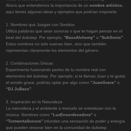
Ahora que entendemos la importancia de un
nombre artístico
,
aquí tienes algunas ideas y ejemplos que podrían inspirarte:
1. Nombres que Juegan con Sonidos
Utiliza palabras que sean sonoras o que te hagan pensar en el
beat del dubstep. Por ejemplo,
“BassAlchemy”
o
“SubSonic”
.
Estos nombres no solo suenan bien, sino que también
representan claramente los elementos del género.
2. Combinaciones Únicas
Experimenta fusionando partes de tu nombre real con
elementos del dubstep. Por ejemplo, si te llamas Juan y te gusta
el sonido grave, podrías optar por algo como
“JuanGrave”
o
“DJ JuBass”
.
3. Inspiración en la Naturaleza
La naturaleza y el ambiente a menudo se entrelazan con la
música. Nombres como
“LuzEnsordecedora”
o
“TormentaSonora”
infunden una sensación de poder y energía
que pueden resonar bien en la comunidad de dubstep.