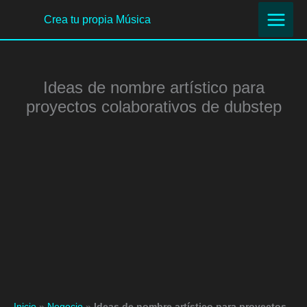
Ir
Crea tu propia Música
al
contenido
Ideas de nombre artístico para
proyectos colaborativos de dubstep
Inicio
»
Negocio
»
Ideas de nombre artístico para proyectos