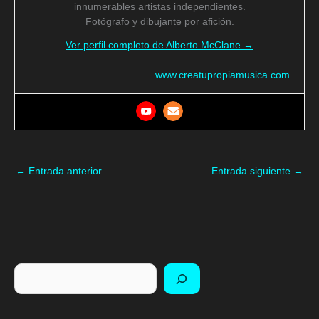
innumerables artistas independientes.
Fotógrafo y dibujante por afición.
Ver perfil completo de Alberto McClane →
www.creatupropiamusica.com
←
Entrada anterior
Entrada siguiente
→
Buscar