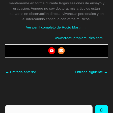
mantenerme en forma durante largas sesiones de ensayo y
grabación. Aunque no soy doctora, mis artículos están
basados en observación directa, vivencias personales y en
el intercambio continuo con otros músicos.
Ver perfil completo de Rocío Martín →
www.creatupropiamusica.com
←
Entrada anterior
Entrada siguiente
→
Buscar