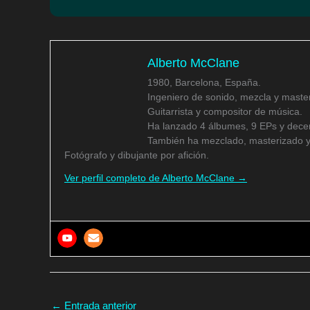
Alberto McClane
1980, Barcelona, España.
Ingeniero de sonido, mezcla y master
Guitarrista y compositor de música.
Ha lanzado 4 álbumes, 9 EPs y decen
También ha mezclado, masterizado y
Fotógrafo y dibujante por afición.
Ver perfil completo de Alberto McClane →
←
Entrada anterior