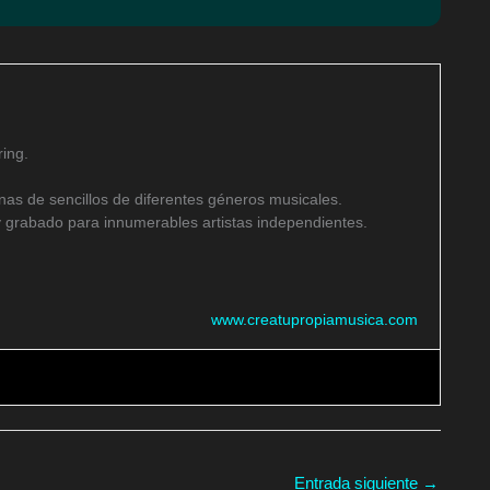
ing.
as de sencillos de diferentes géneros musicales.
 grabado para innumerables artistas independientes.
www.creatupropiamusica.com
Entrada siguiente
→