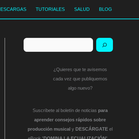
DESCARGAS
TUTORIALES
SALUD
BLOG
Buscar
¿Quieres que te avisemos
cada vez que publiquemos
algo nuevo?
Suscríbete al boletín de noticias
para
aprender consejos rápidos sobre
producción musical
y
DESCÁRGATE
el
eBook
'DOMINA LA ECUALIZACIÓN'
...