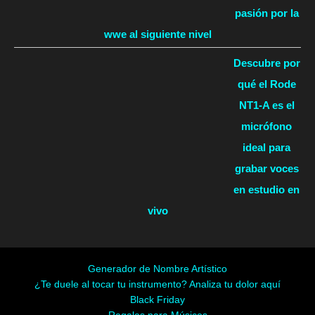
pasión por la
wwe al siguiente nivel
Descubre por
qué el Rode
NT1-A es el
micrófono
ideal para
grabar voces
en estudio en
vivo
Generador de Nombre Artístico
¿Te duele al tocar tu instrumento? Analiza tu dolor aquí
Black Friday