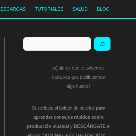
DESCARGAS
TUTORIALES
SALUD
BLOG
Buscar
¿Quieres que te avisemos
cada vez que publiquemos
algo nuevo?
Suscríbete al boletín de noticias
para
aprender consejos rápidos sobre
producción musical
y
DESCÁRGATE
el
eBook
'DOMINA LA ECUALIZACIÓN'
...