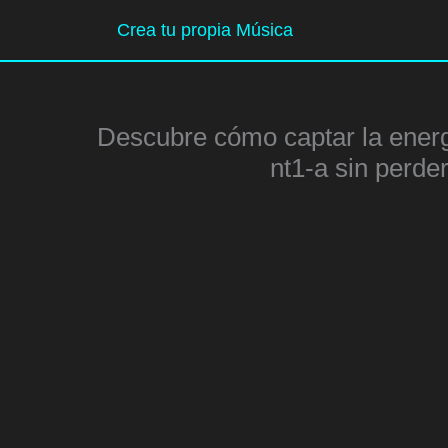
Ir
Crea tu propia Música
al
contenido
Descubre cómo captar la energ
nt1-a sin perde