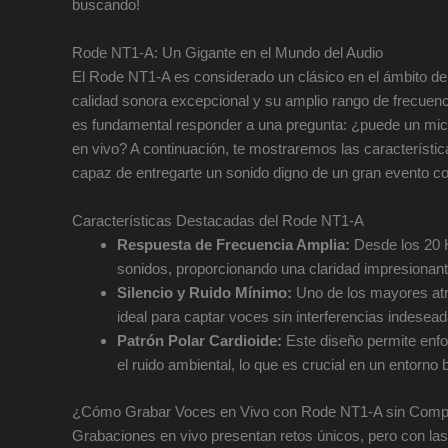
buscando!
Rode NT1-A: Un Gigante en el Mundo del Audio
El Rode NT1-A es considerado un clásico en el ámbito de 
calidad sonora excepcional y su amplio rango de frecuenc
es fundamental responder a una pregunta: ¿puede un micr
en vivo? A continuación, te mostraremos las característi
capaz de entregarte un sonido digno de un gran evento 
Características Destacadas del Rode NT1-A
Respuesta de Frecuencia Amplia:
Desde los 20 H
sonidos, proporcionando una claridad impresionant
Silencio y Ruido Mínimo:
Uno de los mayores atr
ideal para captar voces sin interferencias indesead
Patrón Polar Cardioide:
Este diseño permite enfoc
el ruido ambiental, lo que es crucial en un entorno 
¿Cómo Grabar Voces en Vivo con Rode NT1-A sin Compr
Grabaciones en vivo presentan retos únicos, pero con l