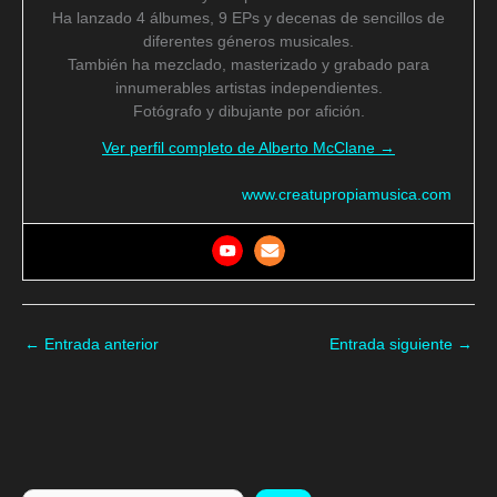
Ha lanzado 4 álbumes, 9 EPs y decenas de sencillos de
diferentes géneros musicales.
También ha mezclado, masterizado y grabado para
innumerables artistas independientes.
Fotógrafo y dibujante por afición.
Ver perfil completo de Alberto McClane →
www.creatupropiamusica.com
←
Entrada anterior
Entrada siguiente
→