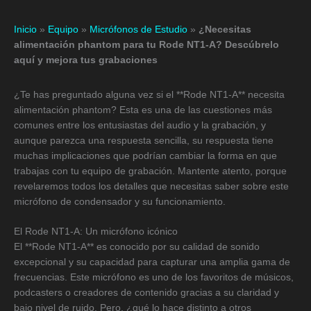
Inicio
»
Equipo
»
Micrófonos de Estudio
»
¿Necesitas
alimentación phantom para tu Rode NT1-A? Descúbrelo
aquí y mejora tus grabaciones
¿Te has preguntado alguna vez si el **Rode NT1-A** necesita
alimentación phantom? Esta es una de las cuestiones más
comunes entre los entusiastas del audio y la grabación, y
aunque parezca una respuesta sencilla, su respuesta tiene
muchas implicaciones que podrían cambiar la forma en que
trabajas con tu equipo de grabación. Mantente atento, porque
revelaremos todos los detalles que necesitas saber sobre este
micrófono de condensador y su funcionamiento.
El Rode NT1-A: Un micrófono icónico
El **Rode NT1-A** es conocido por su calidad de sonido
excepcional y su capacidad para capturar una amplia gama de
frecuencias. Este micrófono es uno de los favoritos de músicos,
podcasters o creadores de contenido gracias a su claridad y
bajo nivel de ruido. Pero, ¿qué lo hace distinto a otros