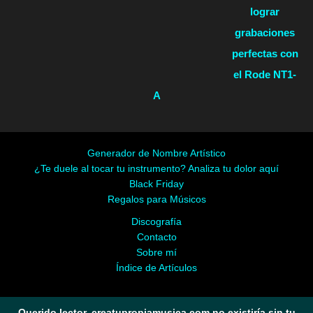
lograr
grabaciones
perfectas con
el Rode NT1-
A
Generador de Nombre Artístico
¿Te duele al tocar tu instrumento? Analiza tu dolor aquí
Black Friday
Regalos para Músicos
Discografía
Contacto
Sobre mí
Índice de Artículos
Querido lector, creatupropiamusica.com no existiría sin tu