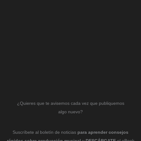
¿Quieres que te avisemos cada vez que publiquemos
algo nuevo?
Suscríbete al boletín de noticias
para aprender consejos
rápidos sobre producción musical
y
DESCÁRGATE
el eBook