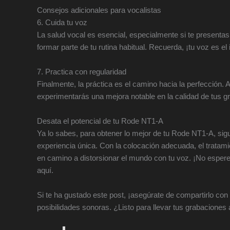
Consejos adicionales para vocalistas
6. Cuida tu voz
La salud vocal es esencial, especialmente si te presenta
formar parte de tu rutina habitual. Recuerda, ¡tu voz es e
7. Practica con regularidad
Finalmente, la práctica es el camino hacia la perfección.
experimentarás una mejora notable en la calidad de tus g
Desata el potencial de tu Rode NT1-A
Ya lo sabes, para obtener lo mejor de tu Rode NT1-A, sig
experiencia única. Con la colocación adecuada, el tratamie
en camino a distorsionar el mundo con tu voz. ¡No esper
aquí.
Si te ha gustado este post, ¡asegúrate de compartirlo co
posibilidades sonoras. ¿Listo para llevar tus grabaciones 