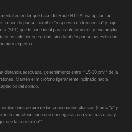
damental entender qué hace del Rode NT1-A una opción tan
es conocido por su increíble *respuesta en frecuencia* y bajo
nora (SPL) que lo hace ideal para capturar voces y una amplia
ca no solo por su calidad, sino también por su accesibilidad
omo para expertos.
una distancia adecuada, generalmente entre **15-30 cm** de la
orsiones. Mantén el micrófono ligeramente inclinado hacia
captación del sonido.
as explosiones de aire de las consonantes plosivas (como “p” y
egerás tu micrófono, sino que conseguirás una voz más clara y
or que la corrección**.