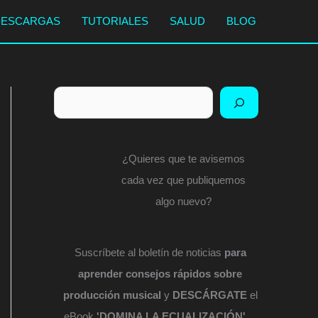
DESCARGAS
TUTORIALES
SALUD
BLOG
Buscar
¿Quieres que te avisemos
cada vez que publiquemos
algo nuevo?
Suscríbete al boletín de noticias
para
aprender consejos rápidos sobre
producción musical
y
DESCÁRGATE
el
eBook
'DOMINA LA ECUALIZACIÓN'
...