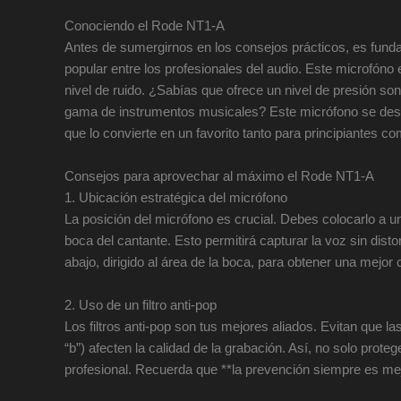
Conociendo el Rode NT1-A
Antes de sumergirnos en los consejos prácticos, es fun
popular entre los profesionales del audio. Este microfóno 
nivel de ruido. ¿Sabías que ofrece un nivel de presión so
gama de instrumentos musicales? Este micrófono se desta
que lo convierte en un favorito tanto para principiantes c
Consejos para aprovechar al máximo el Rode NT1-A
1. Ubicación estratégica del micrófono
La posición del micrófono es crucial. Debes colocarlo a 
boca del cantante. Esto permitirá capturar la voz sin dist
abajo, dirigido al área de la boca, para obtener una mejor 
2. Uso de un filtro anti-pop
Los filtros anti-pop son tus mejores aliados. Evitan que l
“b”) afecten la calidad de la grabación. Así, no solo prot
profesional. Recuerda que **la prevención siempre es mej