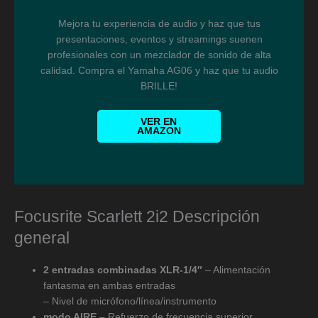
Mejora tu experiencia de audio y haz que tus
presentaciones, eventos y streamings suenen
profesionales con un mezclador de sonido de alta
calidad. Compra el Yamaha AG06 y haz que tu audio
BRILLE!
VER EN
AMAZON
Focusrite Scarlett 2i2 Descripción
general
2 entradas combinadas XLR-1/4″
– Alimentación
fantasma en ambas entradas
– Nivel de micrófono/línea/instrumento
modo AIRE
– Refuerzo de frecuencia superior