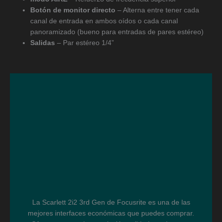
Botón de monitor directo
– Alterna entre tener cada
canal de entrada en ambos oídos o cada canal
panoramizado (bueno para entradas de pares estéreo)
Salidas
– Par estéreo 1/4”
La Scarlett 2i2 3rd Gen de Focusrite es una de las
mejores interfaces económicas que puedes comprar.