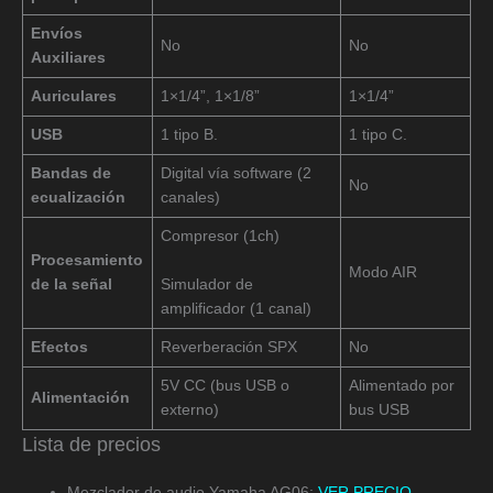
Envíos
No
No
Auxiliares
Auriculares
1×1/4”, 1×1/8”
1×1/4”
USB
1 tipo B.
1 tipo C.
Bandas de
Digital vía software (2
No
ecualización
canales)
Compresor (1ch)
Procesamiento
Modo AIR
de la señal
Simulador de
amplificador (1 canal)
Efectos
Reverberación SPX
No
5V CC (bus USB o
Alimentado por
Alimentación
externo)
bus USB
Lista de precios
Mezclador de audio Yamaha AG06:
VER PRECIO
.