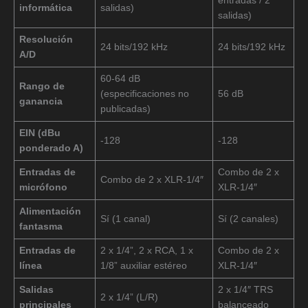
entradas / 2
informática
salidas)
salidas)
Resolución
24 bits/192 kHz
24 bits/192 kHz
A/D
60-64 dB
Rango de
(especificaciones no
56 dB
ganancia
publicadas)
EIN (dBu
-128
-128
ponderado A)
Entradas de
Combo de 2 x
Combo de 2 x XLR-1/4″
micrófono
XLR-1/4″
Alimentación
Sí (1 canal)
Sí (2 canales)
fantasma
Entradas de
2 x 1/4”, 2 x RCA, 1 x
Combo de 2 x
línea
1/8” auxiliar estéreo
XLR-1/4″
Salidas
2 x 1/4″ TRS
2 x 1/4” (L/R)
principales
balanceado