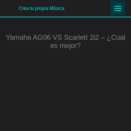
Ir
Crea tu propia Música
al
contenido
Yamaha AG06 VS Scarlett 2i2 – ¿Cual
es mejor?