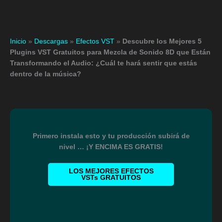
Inicio
»
Descargas
»
Efectos VST
»
Descubre los Mejores 5
Plugins VST Gratuitos para Mezcla de Sonido 8D que Están
Transformando el Audio: ¿Cuál te hará sentir que estás
dentro de la música?
Primero instala esto y tu producción subirá de
nivel … ¡Y ENCIMA ES GRATIS!
LOS MEJORES EFECTOS
VSTs GRATUITOS