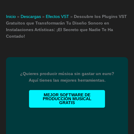
Inicio
»
Descargas
»
Efectos VST
»
Descubre los Plugins VST
Gratuitos que Transformarán Tu Diseño Sonoro en
Instalaciones Artísticas: ¡El Secreto que Nadie Te Ha
Contado!
¿Quieres producir música sin gastar un euro?
Aquí tienes las mejores herramientas.
MEJOR SOFTWARE DE
PRODUCCIÓN MUSICAL
GRATIS