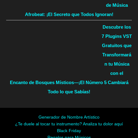
de Música
Afrobeat: ¡El Secreto que Todos Ignoran!
Descubre los
7 Plugins VST
Gratuitos que
Transformará
n tu Música
con el
Encanto de Bosques Místicos—¡El Número 5 Cambiará
Todo lo que Sabías!
Generador de Nombre Artístico
¿Te duele al tocar tu instrumento? Analiza tu dolor aquí
Black Friday
Regalos para Músicos