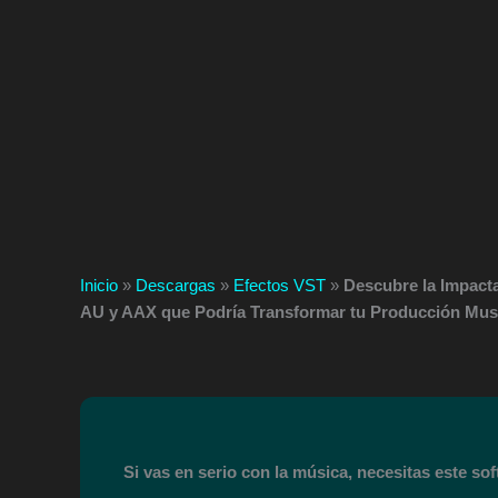
Inicio
»
Descargas
»
Efectos VST
»
Descubre la Impacta
AU y AAX que Podría Transformar tu Producción Mus
Si vas en serio con la música, necesitas este soft