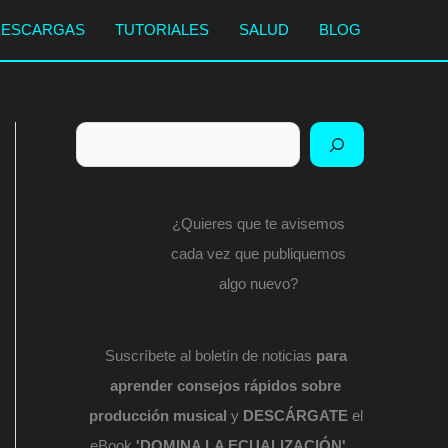
DESCARGAS
TUTORIALES
SALUD
BLOG
Buscar
¿Quieres que te avisemos
cada vez que publiquemos
algo nuevo?
Suscríbete al boletín de noticias
para
aprender consejos rápidos sobre
producción musical
y
DESCÁRGATE
el
eBook
'DOMINA LA ECUALIZACIÓN'
...