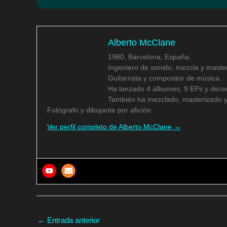
Alberto McClane
1980, Barcelona, España.
Ingeniero de sonido, mezcla y master
Guitarrista y compositor de música.
Ha lanzado 4 álbumes, 9 EPs y decen
También ha mezclado, masterizado y
Fotógrafo y dibujante por afición.
Ver perfil completo de Alberto McClane →
←
Entrada anterior