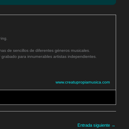
ing.
as de sencillos de diferentes géneros musicales.
 grabado para innumerables artistas independientes.
www.creatupropiamusica.com
Entrada siguiente
→