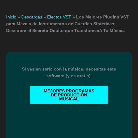
Inicio
»
Descargas
»
Efectos VST
»
Los Mejores Plugins VST
para Mezcla de Instrumentos de Cuerdas Sintéticas:
Descubre el Secreto Oculto que Transformará Tu Música
Si vas en serio con la música, necesitas este
software (y es gratis).
MEJORES PROGRAMAS
DE PRODUCCIÓN
MUSICAL