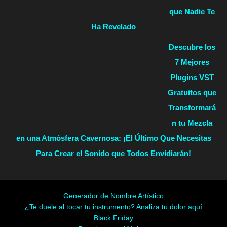
que Nadie Te
Ha Revelado
Descubre los
7 Mejores
Plugins VST
Gratuitos que
Transformará
n tu Mezcla
en una Atmósfera Cavernosa: ¡El Último Que Necesitas
Para Crear el Sonido que Todos Envidiarán!
Generador de Nombre Artístico
¿Te duele al tocar tu instrumento? Analiza tu dolor aquí
Black Friday