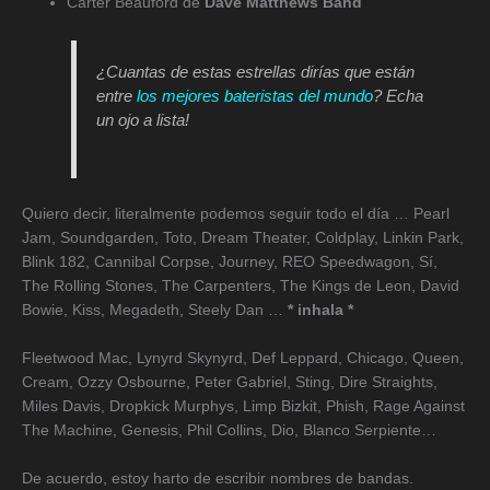
Carter Beauford de
Dave Matthews Band
¿Cuantas de estas estrellas dirías que están
entre
los mejores bateristas del mundo
? Echa
un ojo a lista!
Quiero decir, literalmente podemos seguir todo el día … Pearl
Jam, Soundgarden, Toto, Dream Theater, Coldplay, Linkin Park,
Blink 182, Cannibal Corpse, Journey, REO Speedwagon, Sí,
The Rolling Stones, The Carpenters, The Kings de Leon, David
Bowie, Kiss, Megadeth, Steely Dan …
* inhala *
Fleetwood Mac, Lynyrd Skynyrd, Def Leppard, Chicago, Queen,
Cream, Ozzy Osbourne, Peter Gabriel, Sting, Dire Straights,
Miles Davis, Dropkick Murphys, Limp Bizkit, Phish, Rage Against
The Machine, Genesis, Phil Collins, Dio, Blanco Serpiente…
De acuerdo, estoy harto de escribir nombres de bandas.