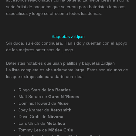
accesorios relacionados con la batería. La mejor idea ha sido la
serie Artist de baquetas que se crean para bateristas famosos
específicos y luego se ofrecen a todos los demás.
Baquetas Zildjian
Sin duda, su éxito continuará. Han sido y cuentan con el apoyo
de los mejores bateristas del juego.
Bateristas notables que usan platillos y baquetas Zildjian
La lista completa es absurdamente larga. Estos son algunos de
los que extraje solo para darte una idea:
Ringo Starr de
los Beatles
Matt Sorum de
Guns N ‘Roses
Dominic Howard de
Muse
Joey Kramer de
Aerosmith
Dave Grohl de
Nirvana
Lars Ulrich de
Metallica
Tommy Lee de
Mötley Crüe