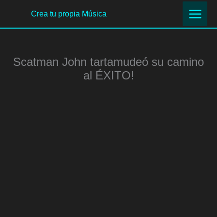
Ir
Crea tu propia Música
al
contenido
Scatman John tartamudeó su camino
al ÉXITO!